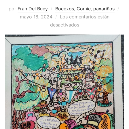
Pub
por
Fran Del Buey
Bocexos
,
Comic
,
paxariños
el
mayo 18, 2024
Los comentarios están
desactivados