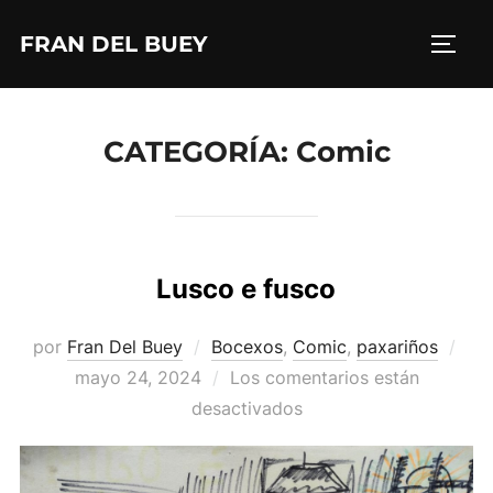
Saltar
FRAN DEL BUEY
al
ALTE
contenido
CATEGORÍA:
Comic
Lusco e fusco
Pub
por
Fran Del Buey
Bocexos
,
Comic
,
paxariños
el
mayo 24, 2024
Los comentarios están
desactivados