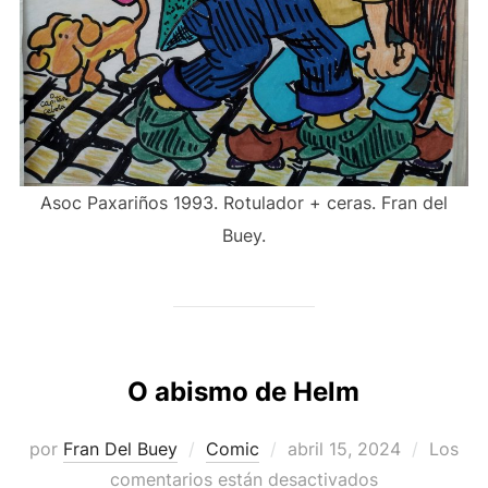
Asoc Paxariños 1993. Rotulador + ceras. Fran del
Buey.
O abismo de Helm
Publicado
por
Fran Del Buey
Comic
abril 15, 2024
Los
el
comentarios están desactivados