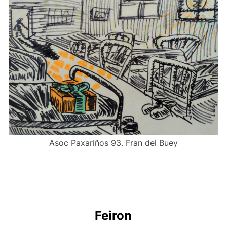
Asoc Paxariños 93. Fran del Buey
Feiron