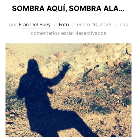
SOMBRA AQUÍ, SOMBRA ALA…
Publicado
por
Fran Del Buey
Foto
enero 16, 2025
Los
el
comentarios están desactivados