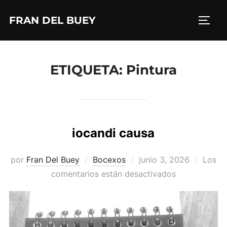
Saltar
FRAN DEL BUEY
al
ALTE
contenido
ETIQUETA:
Pintura
iocandi causa
Publicado
por
Fran Del Buey
Bocexos
junio 3, 2026
Los
el
comentarios están desactivados