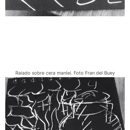
Raiado sobre cera manlei. Foto Fran del Buey