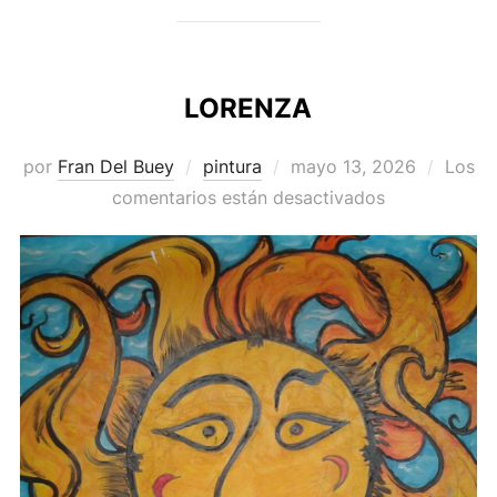
LORENZA
Publicado
por
Fran Del Buey
pintura
mayo 13, 2026
Los
el
comentarios están desactivados