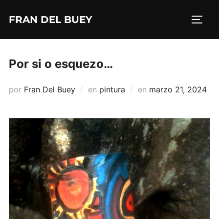
Saltar
FRAN DEL BUEY
al
ALTE
contenido
Por si o esquezo…
Publicado
por
Fran Del Buey
en
pintura
en
marzo 21, 2024
el